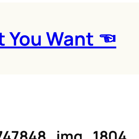
t You Want ☜
747848_img_1804