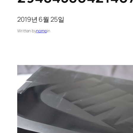
2019년 6월 25일
Written by
nomp
in