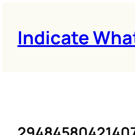
콘
텐
츠
Indicate Wha
로
바
로
가
기
2948458042140