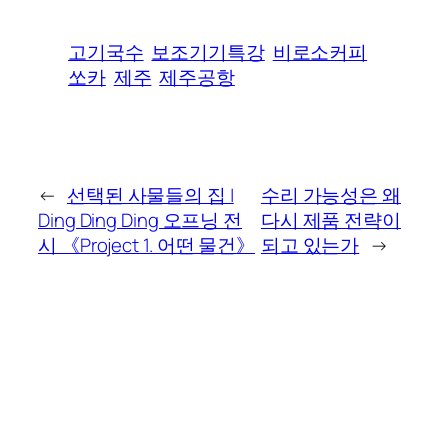
고기국수
보조기기특강
비로소커피
쏘카
제주
제주공항
←
선택된 사물들의 집 |
수리 가능성은 왜
Ding Ding Ding 오프닝 전
다시 제품 전략이
시 《Project 1. 어떤 물건》
되고 있는가
→