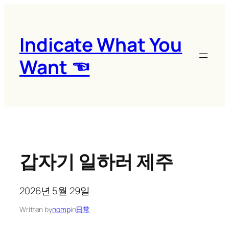
콘
텐
츠
Indicate What You
로
Want ☜
바
로
가
기
갑자기 일하러 제주
2026년 5월 29일
Written by
nomp
in
日常