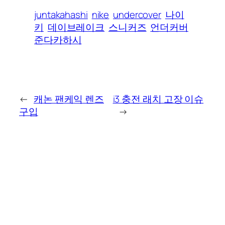
juntakahashi
nike
undercover
나이
키
데이브레이크
스니커즈
언더커버
준다카하시
←
캐논 팬케익 렌즈
i3 충전 래치 고장 이슈
구입
→