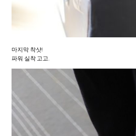
마지막 착샷!
파워 실착 고고.