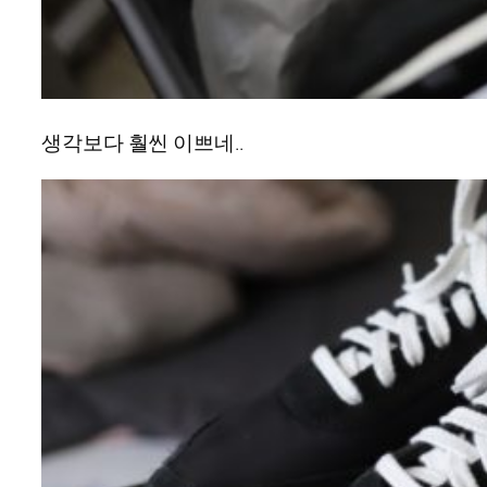
생각보다 훨씬 이쁘네..