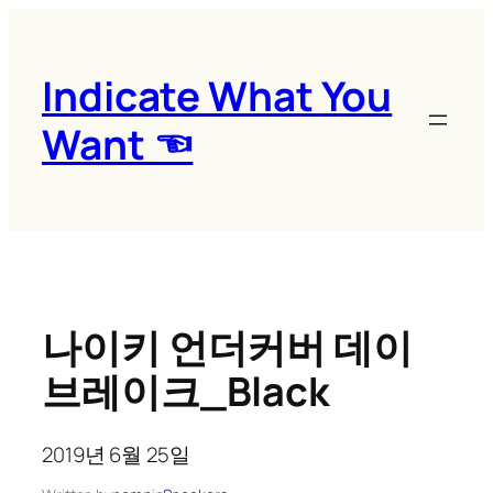
콘
텐
츠
Indicate What You
로
Want ☜
바
로
가
기
나이키 언더커버 데이
브레이크_Black
2019년 6월 25일