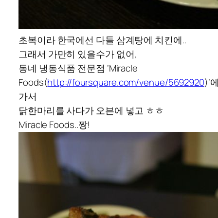
초복이라 한국에선 다들 삼계탕에 치킨에..
그래서 가만히 있을수가 없어,
동네 냉동식품 전문점 ‘Miracle
Foods(
http://foursquare.com/venue/5692920
)’
가서
닭한마리를 사다가 오븐에 넣고 ㅎㅎ
Miracle Foods..짱!