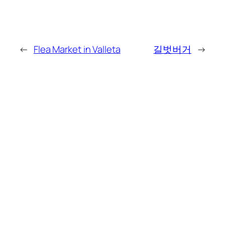
←
Flea Market in Valleta
길벗버거
→