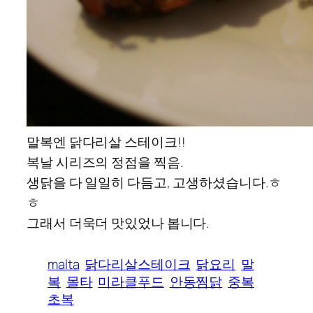
말복엔 닭다리살 스테이크!!
복날 시리즈의 정점을 찍음.
생닭을 다 일일히 다듬고, 고생하셨습니다.ㅎ
ㅎ
그래서 더욱더 맛있었나 봅니다.
malta
닭다리살스테이크
닭요리
말
복
몰타
미라클푸드
안동찜닭
중복
초복