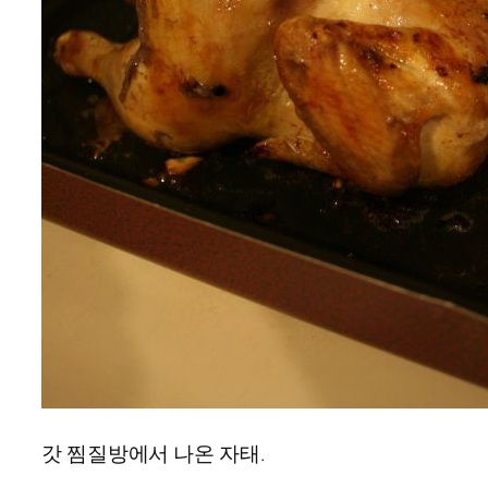
갓 찜질방에서 나온 자태.