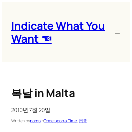
콘
텐
츠
Indicate What You
로
Want ☜
바
로
가
기
복날 in Malta
2010년 7월 20일
Written by
nomp
in
Once upon a Time
, 
日常