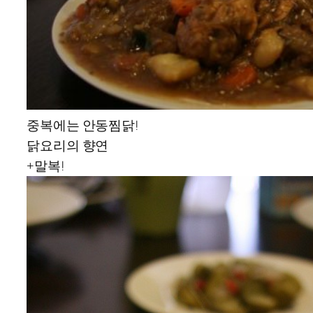
중복에는 안동찜닭!
닭요리의 향연
+말복!