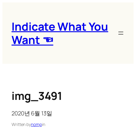
콘
텐
츠
Indicate What You
로
Want ☜
바
로
가
기
img_3491
2020년 6월 13일
Written by
nomp
in