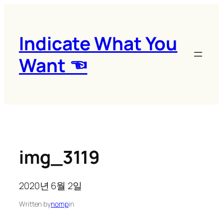
콘
텐
츠
Indicate What You
로
Want ☜
바
로
가
기
img_3119
2020년 6월 2일
Written by
nomp
in