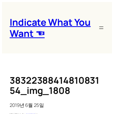
콘
텐
츠
Indicate What You
로
Want ☜
바
로
가
기
38322388414810831
54_img_1808
2019년 6월 25일