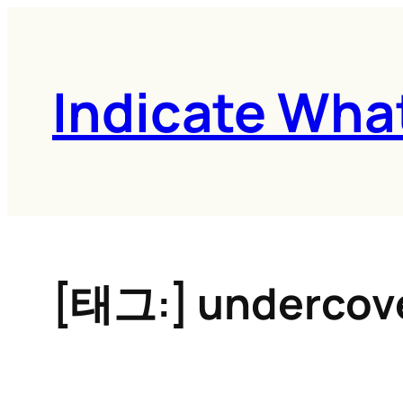
콘
텐
츠
Indicate Wha
로
바
로
가
기
[태그:]
undercov