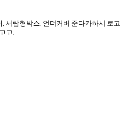
스먼저, 서랍형박스. 언더커버 준다카하시 로고
 고고.