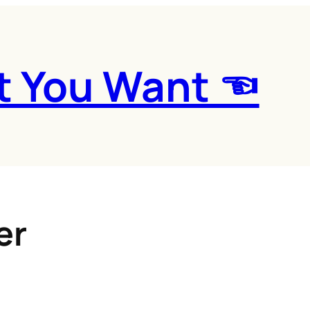
t You Want ☜
er