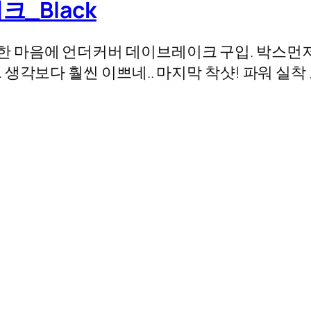
_Black
하고, 허한 마음에 언더커버 데이브레이크 구입. 박
생각보다 훨씬 이쁘네.. 마지막 착샷! 파워 실착