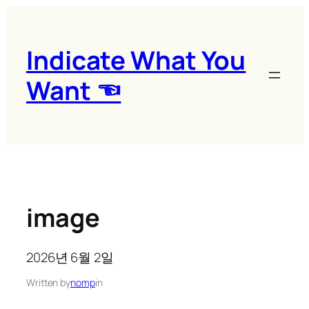
콘
텐
츠
Indicate What You
로
Want ☜
바
로
가
기
image
2026년 6월 2일
Written by
nomp
in