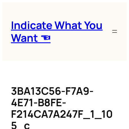
콘
텐
츠
Indicate What You
로
Want ☜
바
로
가
기
3BA13C56-F7A9-
4E71-B8FE-
F214CA7A247F_1_10
5_c