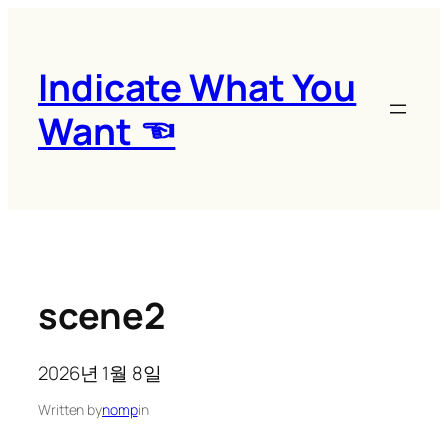
콘
텐
츠
Indicate What You
로
Want ☜
바
로
가
기
scene2
2026년 1월 8일
Written by
nomp
in