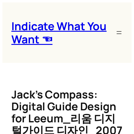
콘
텐
츠
Indicate What You
로
Want ☜
바
로
가
기
Jack’s Compass:
Digital Guide Design
for Leeum_리움 디지
털가이드 디자인_2007