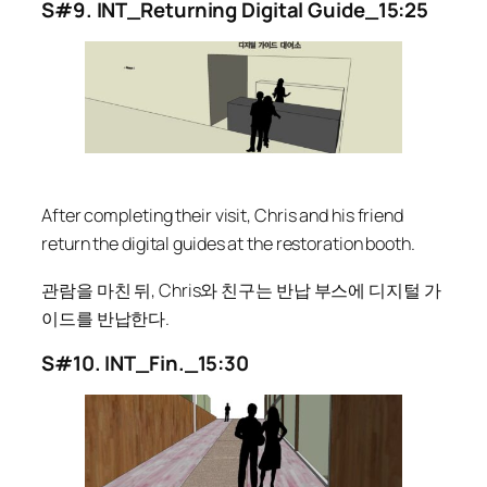
S#9. INT_Returning Digital Guide_15:25
After completing their visit, Chris and his friend
return the digital guides at the restoration booth.
관람을 마친 뒤, Chris와 친구는 반납 부스에 디지털 가
이드를 반납한다.
S#10. INT_Fin._15:30