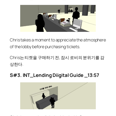
Chris takes a moment to appreciate the atmosphere
of the lobby before purchasing tickets.
Chris는 티켓을 구매하기 전, 잠시 로비의 분위기를 감
상한다.
S#3. INT_Lending Diigital Guide _13:57