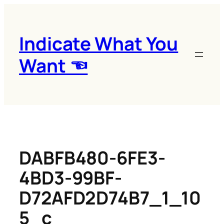
콘
텐
츠
Indicate What You
로
Want ☜
바
로
가
기
DABFB480-6FE3-
4BD3-99BF-
D72AFD2D74B7_1_10
5_c