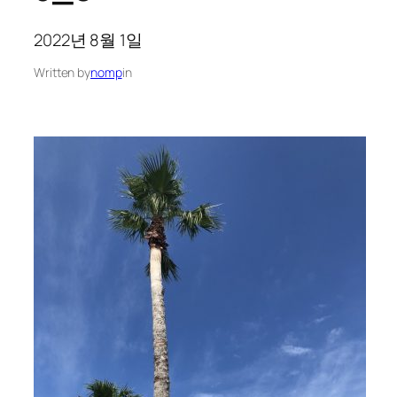
2022년 8월 1일
Written by
nomp
in