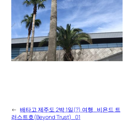
←
배타고 제주도 2박 1일(?) 여행_비욘드 트
러스트호(Beyond Trust)_01