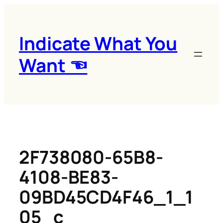
콘
텐
츠
Indicate What You
로
Want ☜
바
로
가
기
2F738080-65B8-
4108-BE83-
09BD45CD4F46_1_1
05_c