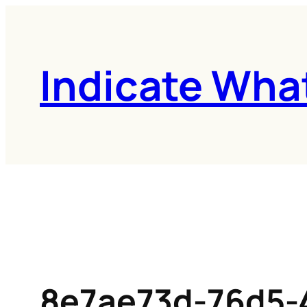
콘
텐
츠
Indicate Wha
로
바
로
가
기
8e7ae73d-76d5-