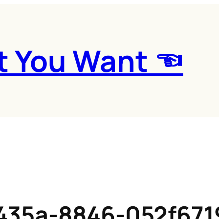
t You Want ☜
435a-8846-052f671