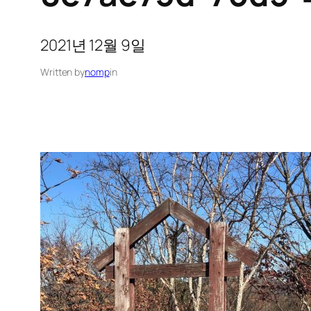
2021년 12월 9일
Written by
nomp
in