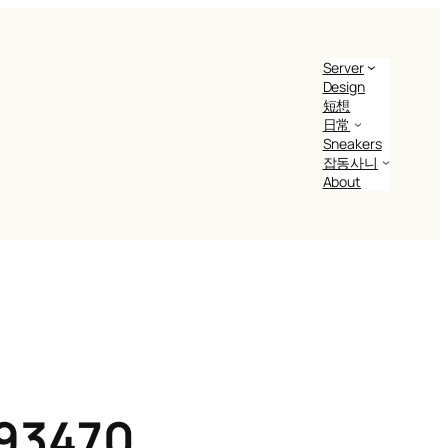
Server
Design
短想
日常
Sneakers
잡동사니
About
93470