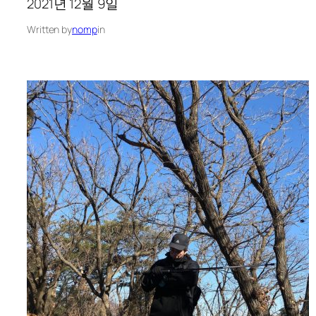
2021년 12월 9일
Written by
nomp
in