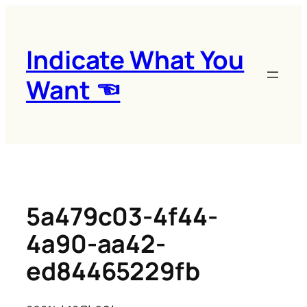
콘
텐
츠
Indicate What You
로
Want ☜
바
로
가
기
5a479c03-4f44-
4a90-aa42-
ed84465229fb