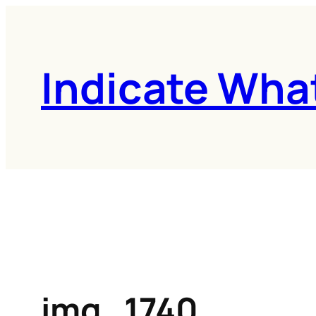
콘
텐
츠
Indicate Wha
로
바
로
가
기
img_1740