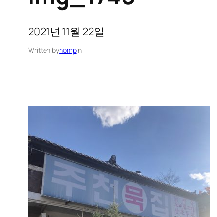
2021년 11월 22일
Written by
nomp
in