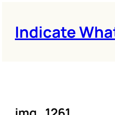
콘
텐
츠
Indicate Wha
로
바
로
가
기
img_1261