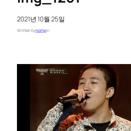
2021년 10월 25일
Written by
nomp
in