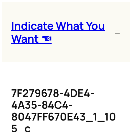
콘
텐
츠
Indicate What You
로
Want ☜
바
로
가
기
7F279678-4DE4-
4A35-84C4-
8047FF670E43_1_10
5_c