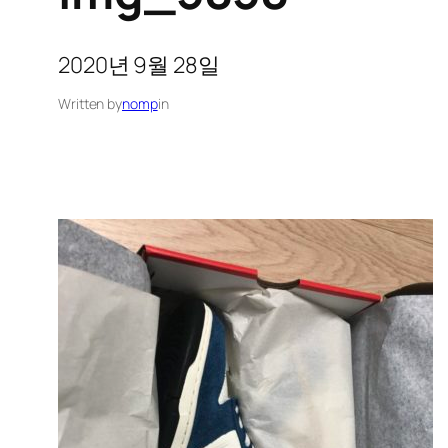
2020년 9월 28일
Written by
nomp
in