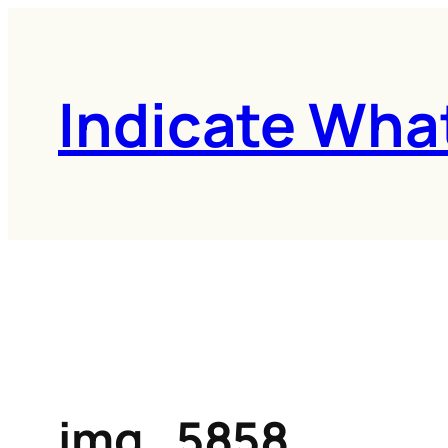
콘
텐
츠
Indicate Wha
로
바
로
가
기
img_5858