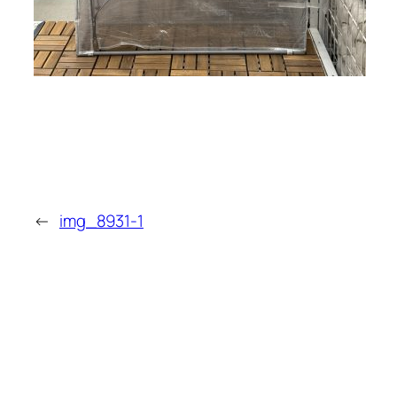
←
img_8931-1