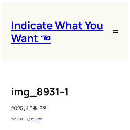
콘
텐
츠
Indicate What You
로
Want ☜
바
로
가
기
img_8931-1
2025년 5월 9일
Written by
nomp
in