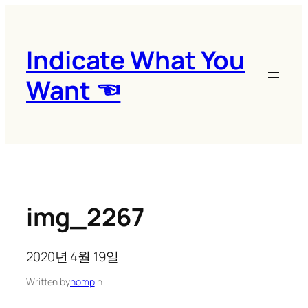
콘
텐
츠
Indicate What You
로
Want ☜
바
로
가
기
img_2267
2020년 4월 19일
Written by
nomp
in