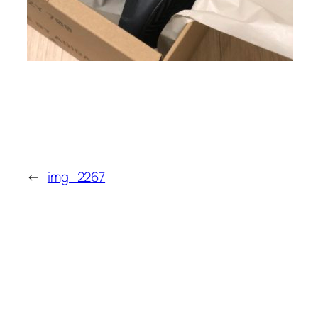
←
img_2267