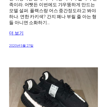
족이라. 어쨋든 이번에도 갸우뚱하게 만드는
모델 설퍼. 플랙스랑 어스 중간정도라고 봐야
하나. 연한 카키색? 간지 꽤나 부릴 줄 아는 형
들 아니면 소화하기…
더 보기
2020년 5월 27일