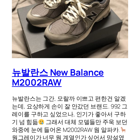
뉴발란스 New Balance
M2002RAW
뉴발란스는 그간, 모랄까 이쁘고 편한건 알겠
는데, 요상하게 손이 잘 안갔던 브랜드. 992 그
레이를 구하고 싶었으나, 인기가 좋아서 구하
기 넘 힘듦
그래서 대체 모델들만 주욱 보던
와중에 눈에 들어온 M2002RAW 웜 알파카.
웜그레이가 너무 웜 계열인가 싶어서 망설였