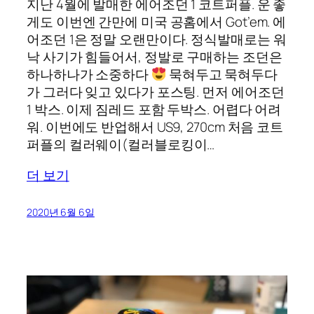
지난 4월에 발매한 에어조던 1 코트퍼플. 운 좋
게도 이번엔 간만에 미국 공홈에서 Got’em. 에
어조던 1은 정말 오랜만이다. 정식발매로는 워
낙 사기가 힘들어서, 정발로 구매하는 조던은
하나하나가 소중하다
묵혀두고 묵혀두다
가 그러다 잊고 있다가 포스팅. 먼저 에어조던
1 박스. 이제 짐레드 포함 두박스. 어렵다 어려
워. 이번에도 반업해서 US9, 270cm 처음 코트
퍼플의 컬러웨이(컬러블로킹이…
더 보기
2020년 6월 6일