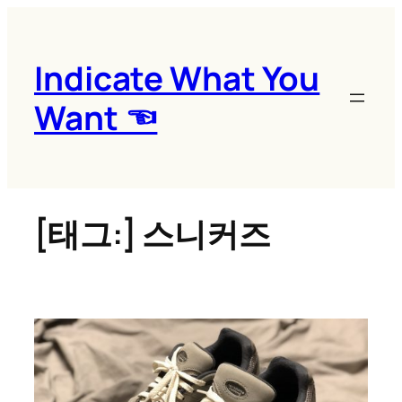
콘
텐
츠
Indicate What You
로
Want ☜
바
로
가
기
[태그:]
스니커즈