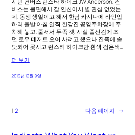
시던 컨버스 런스타 하이크 JW Anderson. 컨
버스는 불편해서 잘 안신어서 별 관심 없었는
데. 동생 생일이고 해서 한남 카시나에 라인업
하러 출발 아침 일찍 한강진 공영주차장에 주
차해 놓고. 줄서서 두족 겟. 사실 줄선김에 조
던 로우 데저트 오어 사려고 했으나 진즉에 솔
닷되어 못사고 런스타 하이크만 흰색 검은색…
더 보기
2019년 12월 9일
1
2
다음 페이지
→