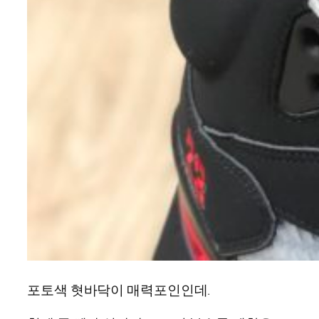
포토색 혓바닥이 매력포인인데.