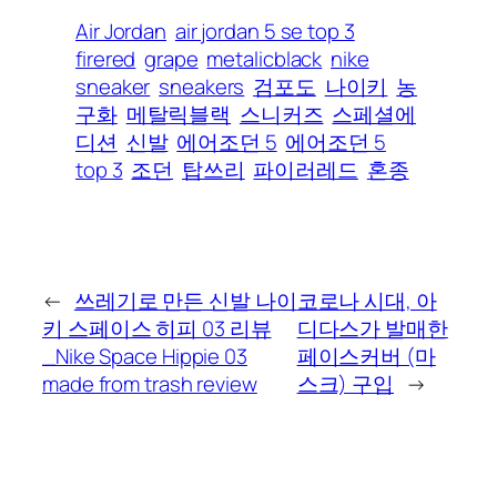
Air Jordan
air jordan 5 se top 3
firered
grape
metalicblack
nike
sneaker
sneakers
검포도
나이키
농
구화
메탈릭블랙
스니커즈
스페셜에
디션
신발
에어조던 5
에어조던 5
top 3
조던
탑쓰리
파이러레드
혼종
←
쓰레기로 만든 신발 나이
코로나 시대, 아
키 스페이스 히피 03 리뷰
디다스가 발매한
_Nike Space Hippie 03
페이스커버 (마
made from trash review
스크) 구입
→