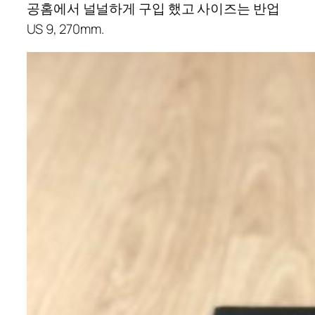
공홈에서 널널하게 구입 했고 사이즈는 반업
US 9, 270mm.