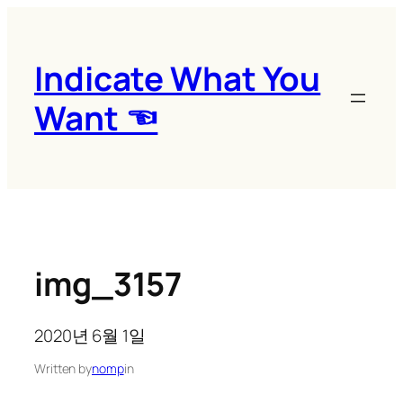
콘
텐
츠
Indicate What You
로
Want ☜
바
로
가
기
img_3157
2020년 6월 1일
Written by
nomp
in