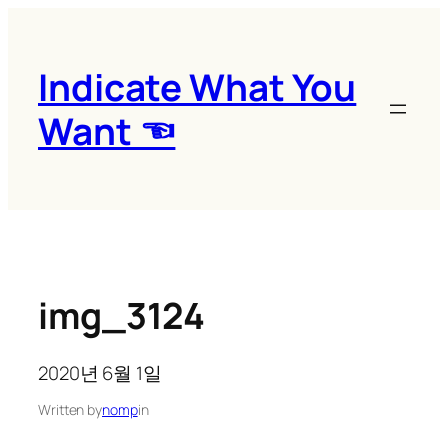
콘
텐
츠
Indicate What You
로
Want ☜
바
로
가
기
img_3124
2020년 6월 1일
Written by
nomp
in