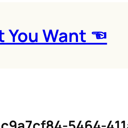
t You Want ☜
9a7cf84-5464-411