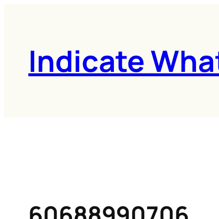
콘
텐
츠
Indicate Wha
로
바
로
가
기
60688990706__c