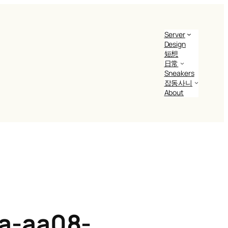
Server
Design
短想
日常
Sneakers
잡동사니
About
a-aa08-