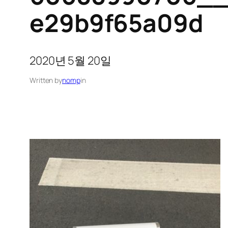
e29b9f65a09d
2020년 5월 20일
Written by
nomp
in