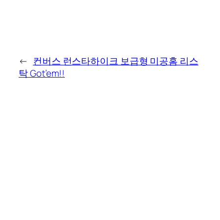
←
컨버스 런스타하이크 보급형 미공홈 리스
탁 Got’em!!