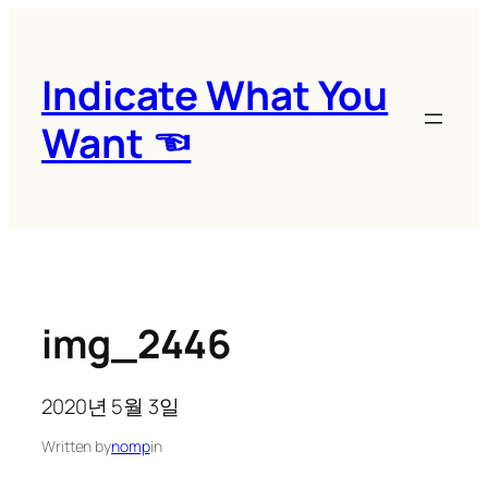
콘
텐
츠
Indicate What You
로
Want ☜
바
로
가
기
img_2446
2020년 5월 3일
Written by
nomp
in