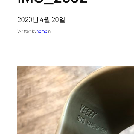
2020년 4월 20일
Written by
nomp
in