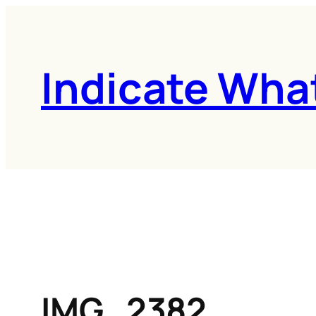
콘
텐
츠
Indicate Wha
로
바
로
가
기
IMG_2382