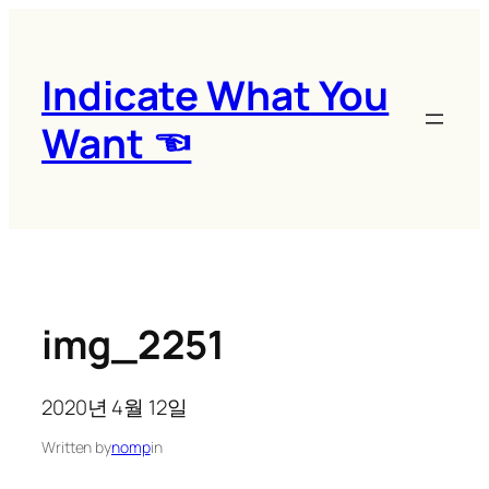
콘
텐
츠
Indicate What You
로
Want ☜
바
로
가
기
img_2251
2020년 4월 12일
Written by
nomp
in