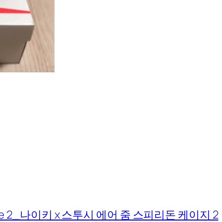
don Cage 2_나이키 x 스투시 에어 줌 스피리돈 케이지 2