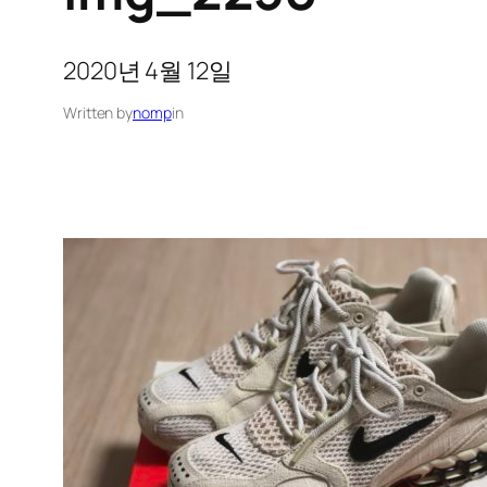
2020년 4월 12일
Written by
nomp
in