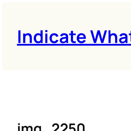
콘
텐
츠
Indicate Wha
로
바
로
가
기
img_2250