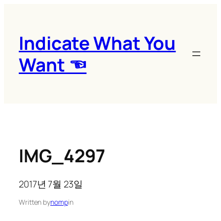
콘
텐
츠
Indicate What You
로
Want ☜
바
로
가
기
IMG_4297
2017년 7월 23일
Written by
nomp
in