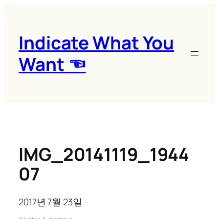
콘
텐
츠
Indicate What You
로
Want ☜
바
로
가
기
IMG_20141119_1944
07
2017년 7월 23일