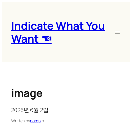
콘
텐
츠
Indicate What You
로
Want ☜
바
로
가
기
image
2026년 6월 2일
Written by
nomp
in