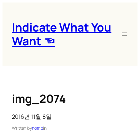
콘
텐
츠
Indicate What You
로
Want ☜
바
로
가
기
img_2074
2016년 11월 8일
Written by
nomp
in