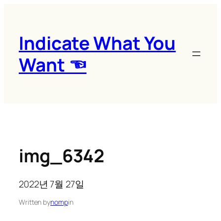
콘
텐
츠
Indicate What You
로
Want ☜
바
로
가
기
img_6342
2022년 7월 27일
Written by
nomp
in