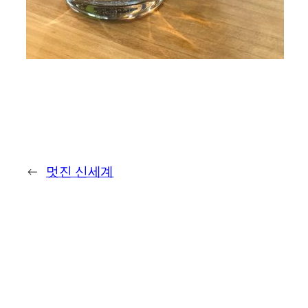
←
멋진 신세계