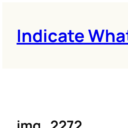
콘
텐
츠
Indicate Wha
로
바
로
가
기
img_2272