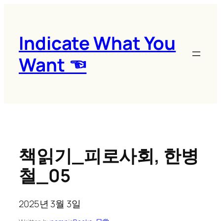
콘
텐
츠
Indicate What You
로
Want ☜
바
로
가
기
책읽기_피로사회, 한병
철_05
2025년 3월 3일