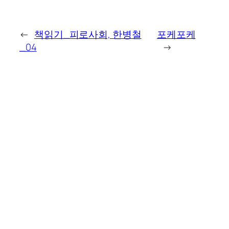
←
책읽기_피로사회, 한병철
포케포케
_04
→