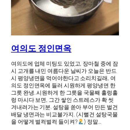
여의도 정인면옥
여의도에 업체 미팅도 있었고, 장마철 중에 잠
시 고개를 내민 여름다운 날씨가 오늘은 반드
시 평양냉면을 먹어야한다고 소리치길래, 여
의도 정인면옥에 들러 시원하게 평양냉면 한
그릇 완냉. 시원하게 한 그릇을 국물째 훌렁훌
렁 마시다 보면, 그간 쌓인 스트레스가 확 씻
겨내려가는 기분. 설탕을 쏟아 부어 만든 벌건
배달 냉면과는 비교불가지. (시뻘건 설탕국물
을 어떻게 벌컥벌컥 들이켜?
) 정말…