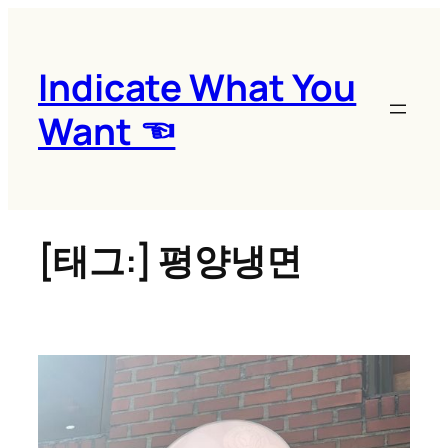
콘
텐
츠
Indicate What You
로
Want ☜
바
로
가
기
[태그:]
평양냉면