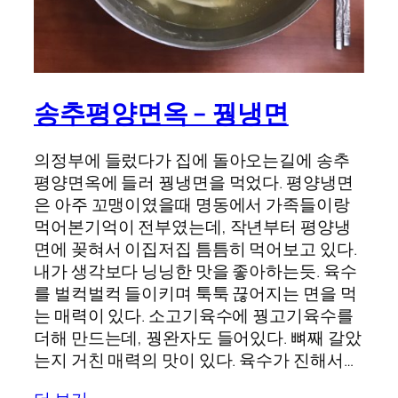
송추평양면옥 – 꿩냉면
의정부에 들렀다가 집에 돌아오는길에 송추
평양면옥에 들러 꿩냉면을 먹었다. 평양냉면
은 아주 꼬맹이였을때 명동에서 가족들이랑
먹어본기억이 전부였는데, 작년부터 평양냉
면에 꽂혀서 이집저집 틈틈히 먹어보고 있다.
내가 생각보다 닝닝한 맛을 좋아하는듯. 육수
를 벌컥벌컥 들이키며 툭툭 끊어지는 면을 먹
는 매력이 있다. 소고기육수에 꿩고기육수를
더해 만드는데, 꿩완자도 들어있다. 뼈째 갈았
는지 거친 매력의 맛이 있다. 육수가 진해서…