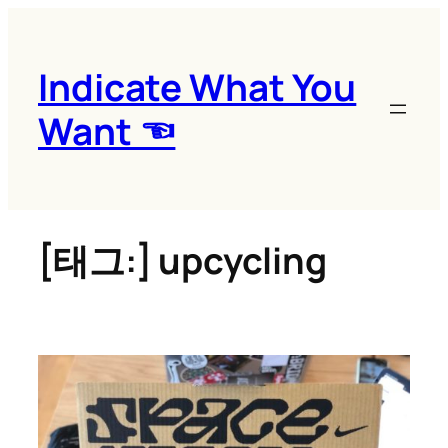
콘
텐
츠
Indicate What You
로
Want ☜
바
로
가
기
[태그:]
upcycling