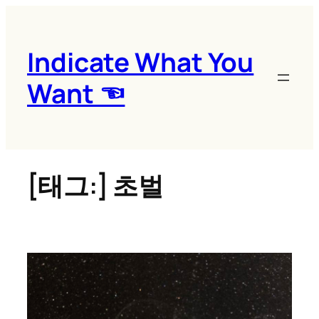
콘
텐
츠
Indicate What You
로
Want ☜
바
로
가
기
[태그:]
초벌