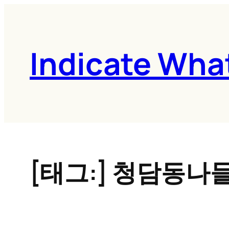
콘
텐
츠
Indicate Wha
로
바
로
가
기
[태그:]
청담동나