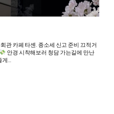
사회관 카페 타셴. 종소세 신고 준비 끄적거
안경 시착해보러 청담 가는길에 만난
줄게…