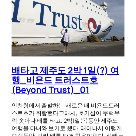
배타고 제주도 2박 1일(?) 여
행_비욘드 트러스트호
(Beyond Trust)_01
인천항에서 출발하는 새로운 배 비욘드트러
스트호가 취항했다고해서, 호기심이 무럭무
럭 솟아나 배를 타고, 2박1일(?)동안 제주도
여행을 다녀와 보기로 했다. 태어나서 이렇게
오랫동안, 멀리 배를 탄건 처음이었다. 설레는