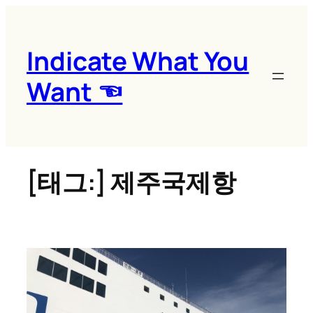
콘
텐
츠
Indicate What You
로
Want ☜
바
로
가
기
[태그:]
제주국제항