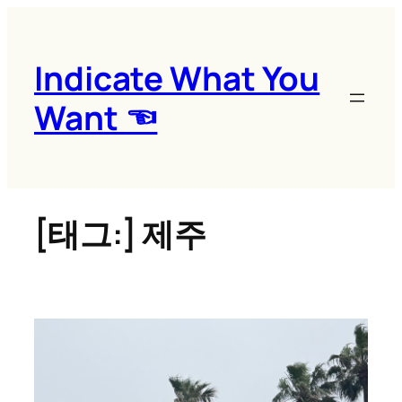
콘
텐
츠
Indicate What You
로
Want ☜
바
로
가
기
[태그:]
제주