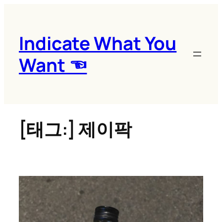
콘
텐
츠
Indicate What You
로
Want ☜
바
로
가
기
[태그:]
제이팍