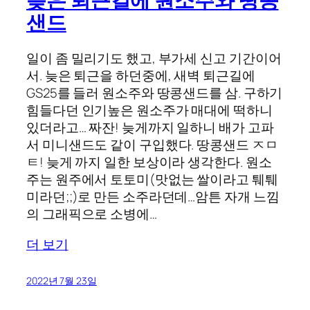
늦은 퇴근길에 원소주와 땅콩
샌드
일이 좀 밀리기도 했고, 부가세 신고 기간이어
서. 늦은 퇴근을 하던중에, 새벽 퇴근길에
GS25를 들러 원소주와 땅콩샌드를 삼. 구하기
힘들다던 인기높은 원소주가 매대에 떡하니
있더라고… 짜잔! 늦게까지 일하니 배가 고파
서 미니샌드도 같이 구입했다. 땅콩샌드 ㅈㅁ
ㅌ! 늦게 까지 일한 보상이라 생각한다. 원소
주는 원주에서 토토미(맛없는 쌀이라고 퉤퉤
미라던;;)로 만든 소주라던데…암튼 자개 느낌
의 그래픽으로 소병에…
더 보기
2022년 7월 23일