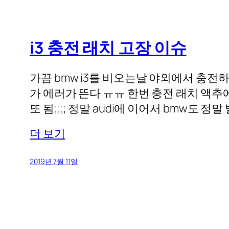
i3 충전 래치 고장 이슈
가끔 bmw i3를 비오는날 야외에서 충
가 에러가 뜬다 ㅠㅠ 한번 충전 래치 액
또 됨;;;; 정말 audi에 이어서 bmw도 
더 보기
2019년 7월 11일