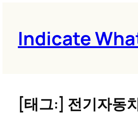
콘
텐
츠
Indicate Wha
로
바
로
가
기
[태그:]
전기자동