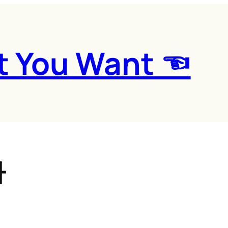
t You Want ☜
차