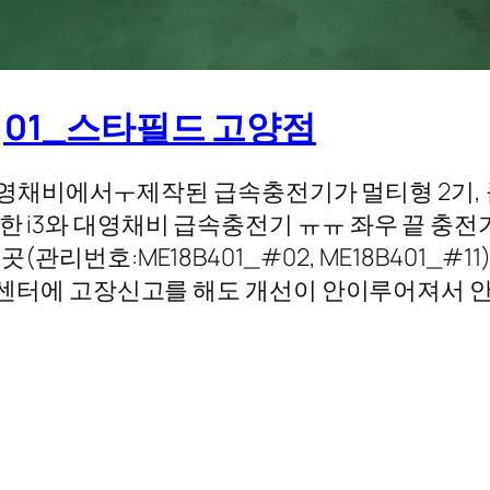
기]01_스타필드 고양점
채비에서ㅜ제작된 급속충전기가 멀티형 2기, 
한 i3와 대영채비 급속충전기 ㅠㅠ 좌우 끝 충전기(
곳(관리번호:ME18B401_#02, ME18B401_
부 고객센터에 고장신고를 해도 개선이 안이루어져서