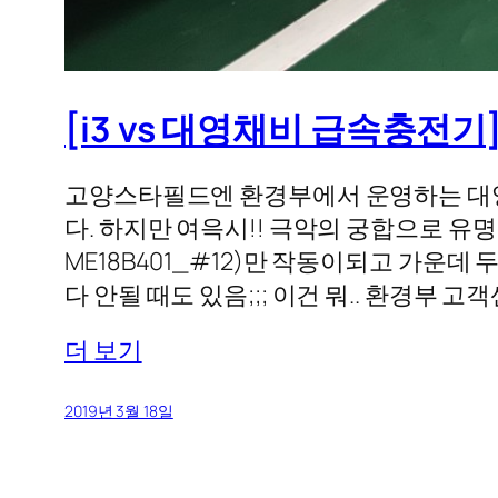
[i3 vs 대영채비 급속충전
고양스타필드엔 환경부에서 운영하는 대영
다. 하지만 여윽시!! 극악의 궁합으로 유명
ME18B401_#12)만 작동이되고 가운데 두
다 안될 때도 있음;;; 이건 뭐.. 환경
더 보기
2019년 3월 18일