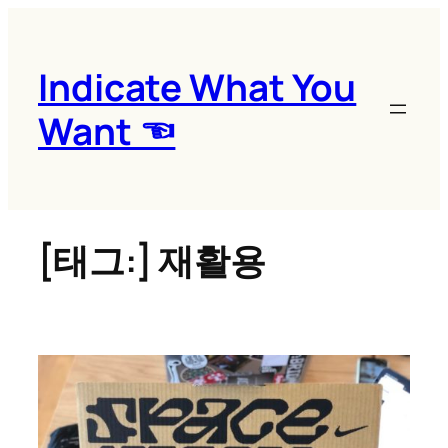
콘
텐
츠
Indicate What You
로
Want ☜
바
로
가
기
[태그:]
재활용