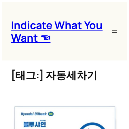
콘
텐
츠
Indicate What You
로
Want ☜
바
로
가
기
[태그:]
자동세차기