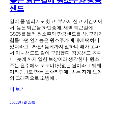
늦은 퇴근길에 원소주와 땅콩
샌드
일이 좀 밀리기도 했고, 부가세 신고 기간이어
서. 늦은 퇴근을 하던중에, 새벽 퇴근길에
GS25를 들러 원소주와 땅콩샌드를 삼. 구하기
힘들다던 인기높은 원소주가 매대에 떡하니
있더라고… 짜잔! 늦게까지 일하니 배가 고파
서 미니샌드도 같이 구입했다. 땅콩샌드 ㅈㅁ
ㅌ! 늦게 까지 일한 보상이라 생각한다. 원소
주는 원주에서 토토미(맛없는 쌀이라고 퉤퉤
미라던;;)로 만든 소주라던데…암튼 자개 느낌
의 그래픽으로 소병에…
더 보기
2022년 7월 23일