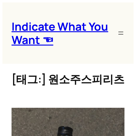
콘
텐
츠
Indicate What You
로
Want ☜
바
로
가
기
[태그:]
원소주스피리츠