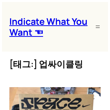
콘
텐
츠
Indicate What You
로
Want ☜
바
로
가
기
[태그:]
업싸이클링